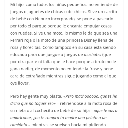
Mi hijo, como todos los niños pequeños, no entiende de
juegos o juguetes de chicas o de chicos. Si ve un carrito
de bebé con Nenuco incorporado, se pone a pasearlo
por todo el parque porque le encanta empujar cosas
con ruedas. Si ve una moto, lo mismo le da que sea una
Ferrari roja o la moto de una princesa Disney llena de
rosa y florecitas. Como tampoco en su casa está siendo
educado para que juegue a juegos de
machotes
(que
por otra parte ni falta que le hace porque a bruto no le
gana nadie), de momento no entiende la frase y pone
cara de extrañado mientras sigue jugando como el que
oye llover.
Pero hay gente muy plasta. «
Pero machoooooo, que te he
dicho que no toques eso
» – refiriéndose a la moto rosa de
su nieta o al cochecito de bebé de su hija – «
que te vas a
amariconar, ¿no te compra tu madre una pelota o un
camión?
» – mientras se vuelven hacia mi pidiendo