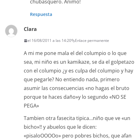
chubasquero. Ánimo!
Respuesta
Clara
el 16/08/2011 a las 14:20
Enlace permanente
A mi me pone mala el del columpio o lo que
sea, mi niño es un kamikaze, se da el golpetazo
con el columpio ¿y es culpa del columpio y hay
que pegarle? No entiendo nada, primero
asumir las consecuencias «no hagas el bruto
porque te haces daño»y lo segundo «NO SE
PEGA»
Tambien otra fasecita tipica…niño que ve «un
bicho»!! y abuelos que le dicen:
«pisaloOOOOo» pero pobres bichos, que afan