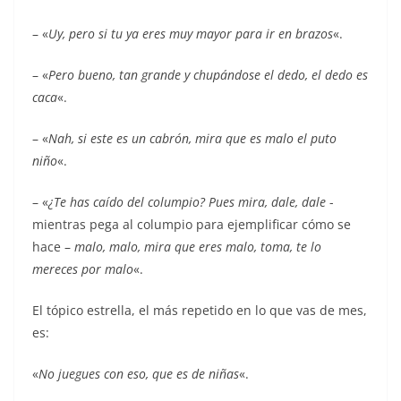
– «
Uy, pero si tu ya eres muy mayor para ir en brazos
«.
– «
Pero bueno, tan grande y chupándose el dedo, el dedo es
caca
«.
– «
Nah, si este es un cabrón, mira que es malo el puto
niño
«.
– «
¿Te has caído del columpio? Pues mira, dale, dale
-
mientras pega al columpio para ejemplificar cómo se
hace –
malo, malo, mira que eres malo, toma, te lo
mereces por malo
«.
El tópico estrella, el más repetido en lo que vas de mes,
es:
«
No juegues con eso, que es de niñas
«.