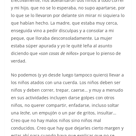
Efectivamente, nos adelantaron dos niños a todo correr
y mi hijo, que no se lo esperaba, no supo apartarse, por
lo que se lo llevaron por delante sin mirar ni siquiera lo
que habían hecho. La madre, que estaba muy cerca,
enseguida vino a pedir disculpas y a consolar a mi
peque, que lloraba desconsoladamente. La mujer
estaba súper apurada y yo le quité leña al asunto
diciendo que «
son cosas de niños
» porque lo pienso de
verdad.
No podemos (y yo desde luego tampoco quiero) llevar a
los niños atados con una cuerda. Los niños deben ser
niños y deben correr, trepar, caerse… y muy a menudo
en sus actividades incluyen darse golpes con otros
niños, no querer compartir, enfadarse, incluso soltar
una
leche
, un empujón o un par de gritos, insultar…
Creo que no hay malos niños sino niños mal
conducidos. Creo que hay que dejarles cierto margen y
estar ahí para cuando haya que explicar que no se