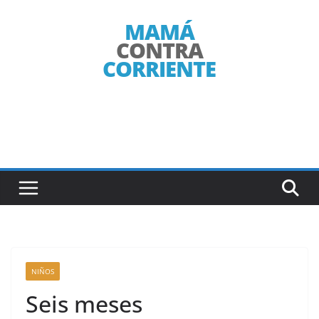
Saltar
al
contenido
NIÑOS
Seis meses