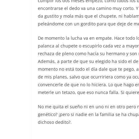
cumplir los dos meses empezó, como todos los b
encontrarse el dedo va una camino muy corto. Y
da gustito y mola más que el chupete, ni hablam
peleándome con un gordito para que deje de me
De momento la lucha va en empate. Hace todo lo
palanca al chupete o escupirlo cada vez a mayor
rechaza de pleno como hacía su hermano y son 
Además, a parte de que su elegido ha sido el de
momento no está todo el día dale que te pego, as
de mis planes, salvo que ocurririera como ya oc
convencerle de que no lo hiciera. Lo que hago en
meterle un tetazo, que eso nunca falla. Si quiere
No me quita el sueño ni en uno ni en otro pero m
genético? ¡pero si nadie en la familia se ha chup
dichoso dedito?.