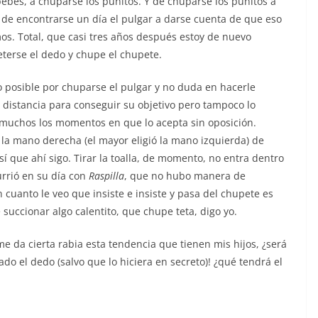
ebés, a chuparse los puñitos. Y de chuparse los puñitos a
 de encontrarse un día el pulgar a darse cuenta de que eso
os. Total, que casi tres años después estoy de nuevo
terse el dedo y chupe el chupete.
 posible por chuparse el pulgar y no duda en hacerle
 distancia para conseguir su objetivo pero tampoco lo
muchos los momentos en que lo acepta sin oposición.
 la mano derecha (el mayor eligió la mano izquierda) de
í que ahí sigo. Tirar la toalla, de momento, no entra dentro
urrió en su día con
Raspilla
, que no hubo manera de
 cuanto le veo que insiste e insiste y pasa del chupete es
 succionar algo calentito, que chupe teta, digo yo.
e da cierta rabia esta tendencia que tienen mis hijos, ¿será
ado el dedo (salvo que lo hiciera en secreto)! ¿qué tendrá el