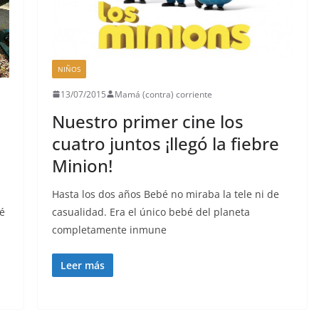
NIÑOS
13/07/2015
Mamá (contra) corriente
Nuestro primer cine los
cuatro juntos ¡llegó la fiebre
s
Minion!
Hasta los dos años Bebé no miraba la tele ni de
casualidad. Era el único bebé del planeta
é
completamente inmune
Leer más