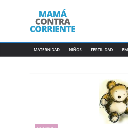
Saltar
al
contenido
MATERNIDAD
NIÑOS
FERTILIDAD
EM
MATERNIDAD