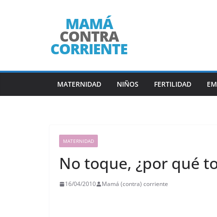
Saltar
al
contenido
MATERNIDAD
NIÑOS
FERTILIDAD
EM
MATERNIDAD
No toque, ¿por qué t
16/04/2010
Mamá (contra) corriente