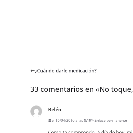
¿Cuándo darle medicación?
33 comentarios en «
No toque,
Belén
el 16/04/2010 a las 8:19
Enlace permanente
Como te comprendo. A día de hoy, mi h