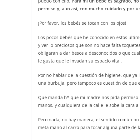
puedo con ello.
Para mi un bebé es sagrado, no 
permiso y, aun así, con mucho cuidado y por u
¡Por favor, los bebés se tocan con los ojos!
Los pocos bebés que he conocido en estos últim
y ver lo preciosos que son no hace falta toquetea
obligaran a dar besos a desconocidos o que cualq
le gusta que le invadan su espacio vital.
Por no hablar de la cuestión de higiene, que ya 
una burbuja, pero tampoco es cuestión de que e
Que manda h* que mi madre nos pida permiso pa
manos, y cualquiera de la calle le sobe la cara
Pero nada, no hay manera, el sentido común no a
meta mano al carro para tocar alguna parte de 