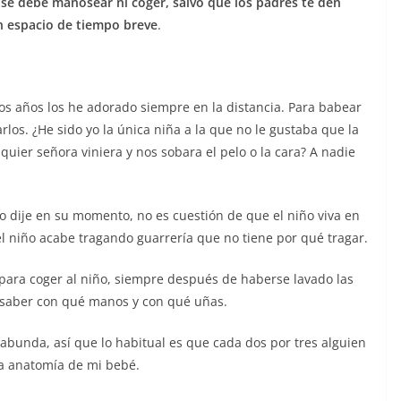
se debe manosear ni coger, salvo que los padres te den
n espacio de tiempo breve
.
os años los he adorado siempre en la distancia. Para babear
rlos. ¿He sido yo la única niña a la que no le gustaba que la
uier señora viniera y nos sobara el pelo o la cara? A nadie
lo dije en su momento, no es cuestión de que el niño viva en
l niño acabe tragando guarrería que no tiene por qué tragar.
ra coger al niño, siempre después de haberse lavado las
 a saber con qué manos y con qué uñas.
bunda, así que lo habitual es que cada dos por tres alguien
la anatomía de mi bebé.