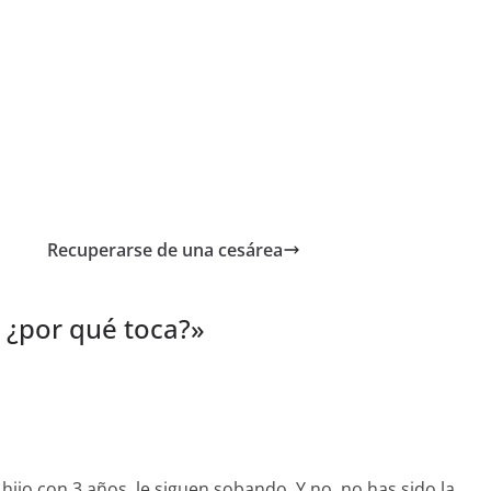
Recuperarse de una cesárea
 ¿por qué toca?
»
ijo con 3 años, le siguen sobando. Y no, no has sido la