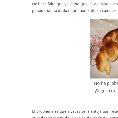
No hace falta que yo le indique, él va solito. Est
panadería, no duda ni un momento en cómo se l
No ha proba
¡Seguro que
El problema es que a veces se le antoja pan re
cuando volvíamos de la sesión de tarde del par