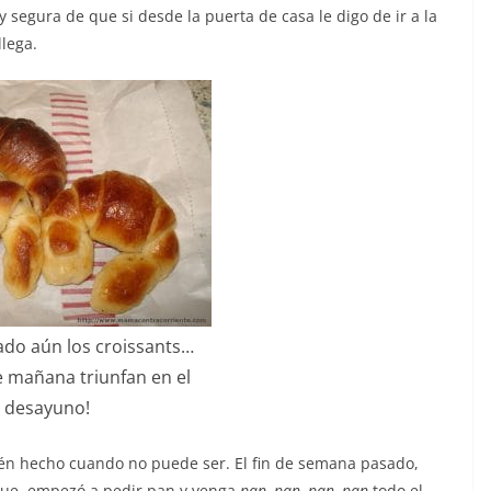
oy segura de que si desde la puerta de casa le digo de ir a la
lega.
do aún los croissants…
 mañana triunfan en el
desayuno!
cién hecho cuando no puede ser. El fin de semana pasado,
que, empezó a pedir pan y venga
pan, pan, pan, pan
todo el