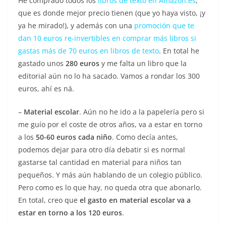
He comprado todos los
libros de texto en Amazon.es
,
que es donde mejor precio tienen (que yo haya visto, ¡y
ya he mirado!), y además con una
promoción que te
dan 10 euros re-invertibles en comprar más libros si
gastas más de 70 euros en libros de texto
. En total he
gastado unos
280 euros
y me falta un libro que la
editorial aún no lo ha sacado. Vamos a rondar los 300
euros, ahí es ná.
–
Material escolar
. Aún no he ido a la papelería pero si
me guío por el coste de otros años, va a estar en torno
a los
50-60 euros cada niño
. Como decía antes,
podemos dejar para otro día debatir si es normal
gastarse tal cantidad en material para niños tan
pequeños. Y más aún hablando de un colegio público.
Pero como es lo que hay, no queda otra que abonarlo.
En total, creo que
el gasto en material escolar va a
estar en torno a los 120 euros
.