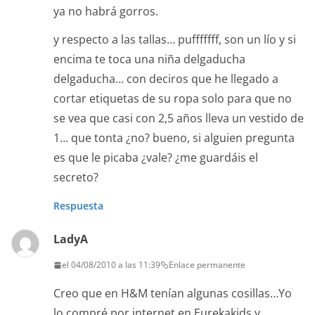
ya no habrá gorros.
y respecto a las tallas… pufffffff, son un lío y si
encima te toca una niña delgaducha
delgaducha… con deciros que he llegado a
cortar etiquetas de su ropa solo para que no
se vea que casi con 2,5 años lleva un vestido de
1… que tonta ¿no? bueno, si alguien pregunta
es que le picaba ¿vale? ¿me guardáis el
secreto?
Respuesta
LadyA
el 04/08/2010 a las 11:39
Enlace permanente
Creo que en H&M tenían algunas cosillas…Yo
lo compré por internet en Eurekakids y,