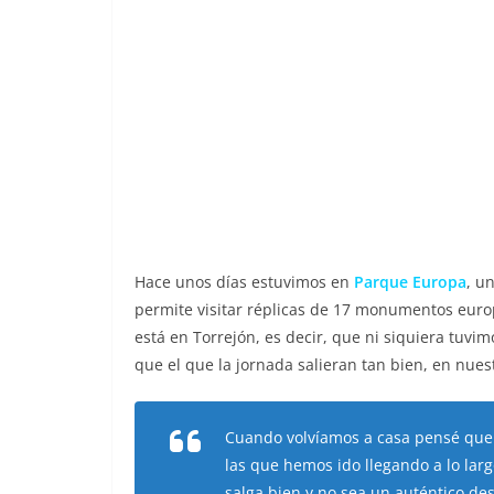
Hace unos días estuvimos en
Parque Europa
, u
permite visitar réplicas de 17 monumentos europ
está en Torrejón, es decir, que ni siquiera tuv
que el que la jornada salieran tan bien, en nuest
Cuando volvíamos a casa pensé que e
las que hemos ido llegando a lo larg
salga bien y no sea un auténtico de