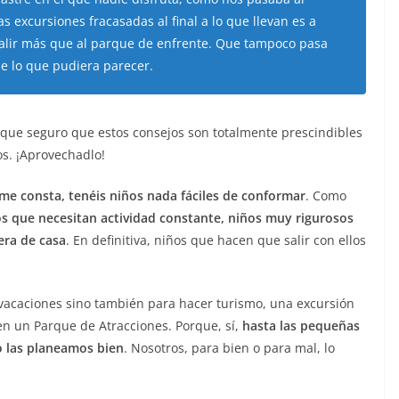
 excursiones fracasadas al final a lo que llevan es a
alir más que al parque de enfrente. Que tampoco pasa
de lo que pudiera parecer.
 que seguro que estos consejos son totalmente prescindibles
los. ¡Aprovechadlo!
 me consta, tenéis niños nada fáciles de conformar
. Como
os que necesitan actividad constante, niños muy rigurosos
era de casa
. En definitiva, niños que hacen que salir con ellos
s vacaciones sino también para hacer turismo, una excursión
 en un Parque de Atracciones. Porque, sí,
hasta las pequeñas
 las planeamos bien
. Nosotros, para bien o para mal, lo