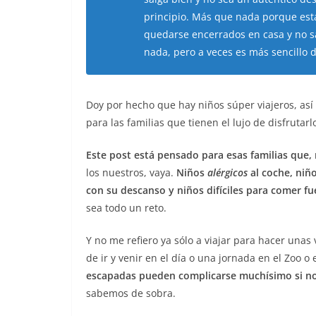
principio. Más que nada porque estas
quedarse encerrados en casa y no s
nada, pero a veces es más sencillo 
Doy por hecho que hay niños súper viajeros, así
para las familias que tienen el lujo de disfrutar
Este post está pensado para esas familias que,
los nuestros, vaya.
Niños
alérgicos
al coche, niñ
con su descanso y niños difíciles para comer fu
sea todo un reto.
Y no me refiero ya sólo a viajar para hacer una
de ir y venir en el día o una jornada en el Zoo o
escapadas pueden complicarse muchísimo si no
sabemos de sobra.