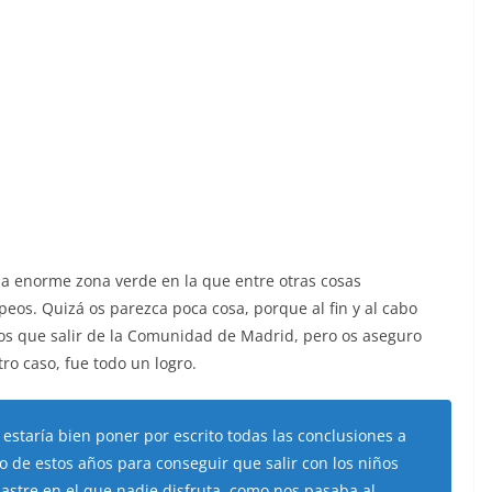
na enorme zona verde en la que entre otras cosas
eos. Quizá os parezca poca cosa, porque al fin y al cabo
imos que salir de la Comunidad de Madrid, pero os aseguro
ro caso, fue todo un logro.
staría bien poner por escrito todas las conclusiones a
o de estos años para conseguir que salir con los niños
sastre en el que nadie disfruta, como nos pasaba al