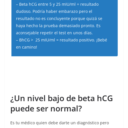
– Beta hCG entre 5 y 25 mIU/ml = resultado
dudoso. Podría haber embarazo pero el
resultado no es concluyente porque quizá se
haya hecho la prueba demasiado pronto. Es
aconsejable repetir el test en unos días.
– BhCG > 25 mIU/ml = resultado positivo. ¡Bebé
en camino!
¿Un nivel bajo de beta hCG
puede ser normal?
Es tu médico quien debe darte un diagnóstico pero