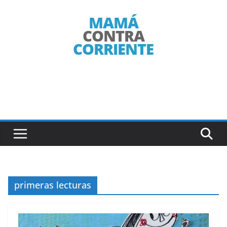
Saltar
al
contenido
primeras lecturas