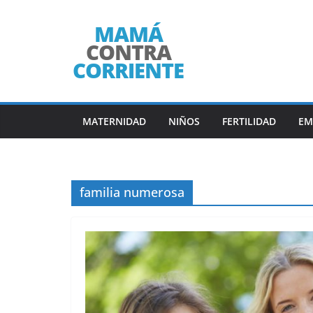
Saltar
al
contenido
MATERNIDAD
NIÑOS
FERTILIDAD
EM
familia numerosa