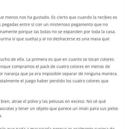
ue menos nos ha gustado. Es cierto que cuando la recibes es
as pegadas entre sí con un misterioso pegamento que no
inamente porque las bolas no se expanden por toda la casa.
urina sí que suelta) y al no deshacerse es una masa que
ucho de ella. La primera es que en cuanto se tocan colores
aunque compramos el pack de cuatro colores en menos de
or naranja que ya era imposible separar de ninguna manera.
otalmente el juego haber perdido los cuatro colores que
ien, atrae el polvo y las pelusas en exceso. No sé qué
mascotas y tener un objeto que parece un imán para sus pelos
a.
ás que nada a masajearla porque es realmente curiosa de