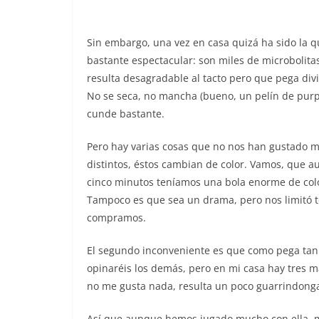
Sin embargo, una vez en casa quizá ha sido la q
bastante espectacular: son miles de microbolit
resulta desagradable al tacto pero que pega div
No se seca, no mancha (bueno, un pelín de purp
cunde bastante.
Pero hay varias cosas que no nos han gustado m
distintos, éstos cambian de color. Vamos, que 
cinco minutos teníamos una bola enorme de col
Tampoco es que sea un drama, pero nos limitó t
compramos.
El segundo inconveniente es que como pega tan b
opinaréis los demás, pero en mi casa hay tres 
no me gusta nada, resulta un poco guarrindong
Así que aunque hemos jugado mucho con ella, m