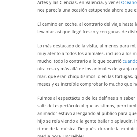
Artes y las Ciencias, en Valencia, y ver el
Oceanog
nos parecía una ocasión estupenda ahora que e
El camino en coche, al contrario del viaje hasta
levantar así que llegó fresco y con ganas de disf
Lo más destacado de la visita, al menos para mi
muy atento a todos los animales, incluso a los 
mucho, todo lo contrario a lo que ocurrió
cuando
otra cosa y más allá de los animales de granja no
mar, que eran chiquitísimos, o en las tortugas, 
meses y es increíble comprobar lo mucho que h
Fuimos al espectáctulo de los delfines sin sabe
salir del espectáculo al que asistimos, pero tam
animador estuvo arengando al público para que hi
hijo se reía viendo a la gente bailar o aplaudir, 
ritmo de la música. Después, durante la exhibic
media hora. ¡Increíble!.