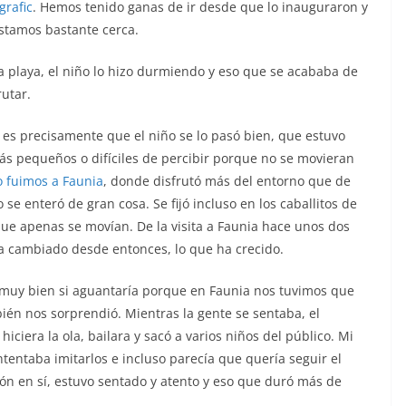
rafic
. Hemos tenido ganas de ir desde que lo inauguraron y
stamos bastante cerca.
 la playa, el niño lo hizo durmiendo y eso que se acababa de
rutar.
, es precisamente que el niño se lo pasó bien, que estuvo
más pequeños o difíciles de percibir porque no se movieran
 fuimos a Faunia
, donde disfrutó más del entorno que de
 se enteró de gran cosa. Se fijó incluso en los caballitos de
que apenas se movían. De la visita a Faunia hace unos dos
a cambiado desde entonces, lo que ha crecido.
r muy bien si aguantaría porque en Faunia nos tuvimos que
bién nos sorprendió. Mientras la gente se sentaba, el
ciera la ola, bailara y sacó a varios niños del público. Mi
intentaba imitarlos e incluso parecía que quería seguir el
ión en sí, estuvo sentado y atento y eso que duró más de