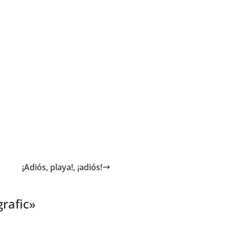
¡Adiós, playa!, ¡adiós!
rafic
»