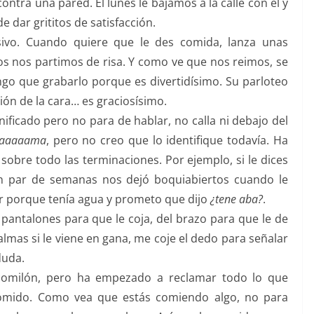
ntra una pared. El lunes le bajamos a la calle con él y
 dar grititos de satisfacción.
sivo. Cuando quiere que le des comida, lanza unas
s nos partimos de risa. Y como ve que nos reimos, se
go que grabarlo porque es divertidísimo. Su parloteo
ión de la cara… es graciosísimo.
ificado pero no para de hablar, no calla ni debajo del
aaaaama
, pero no creo que lo identifique todavía. Ha
obre todo las terminaciones. Por ejemplo, si le dices
n par de semanas nos dejó boquiabiertos cuando le
ar porque tenía agua y prometo que dijo
¿tene aba?
.
pantalones para que le coja, del brazo para que le de
almas si le viene en gana, me coje el dedo para señalar
duda.
comilón, pero ha empezado a reclamar todo lo que
mido. Como vea que estás comiendo algo, no para