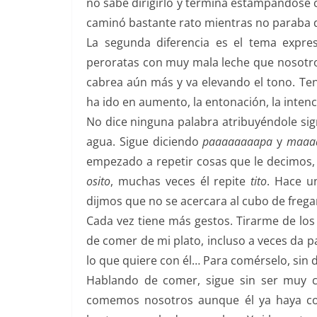
no sabe dirigirlo y termina estampándose co
caminó bastante rato mientras no paraba de
La segunda diferencia es el tema expre
peroratas con muy mala leche que nosotro
cabrea aún más y va elevando el tono. Ten
ha ido en aumento, la entonación, la intenc
No dice ninguna palabra atribuyéndole sign
agua. Sigue diciendo
paaaaaaaapa
y
maaa
empezado a repetir cosas que le decimos, s
osito
, muchas veces él repite
tito
. Hace u
dijmos que no se acercara al cubo de freg
Cada vez tiene más gestos. Tirarme de los 
de comer de mi plato, incluso a veces da p
lo que quiere con él… Para comérselo, sin 
Hablando de comer, sigue sin ser muy 
comemos nosotros aunque él ya haya co