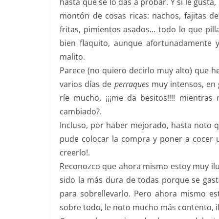
hasta que se lo das a probar. Y si le gust
montón de cosas ricas: nachos, fajitas de
fritas, pimientos asados… todo lo que pi
bien flaquito, aunque afortunadamente
malito.
Parece (no quiero decirlo muy alto) que 
varios días de
perraques
muy intensos, en
ríe mucho, ¡¡¡me da besitos!!!! mientr
cambiado?.
Incluso, por haber mejorado, hasta noto qu
pude colocar la compra y poner a cocer 
creerlo!.
Reconozco que ahora mismo estoy muy ilus
sido la más dura de todas porque se gas
para sobrellevarlo. Pero ahora mismo e
sobre todo, le noto mucho más contento, il