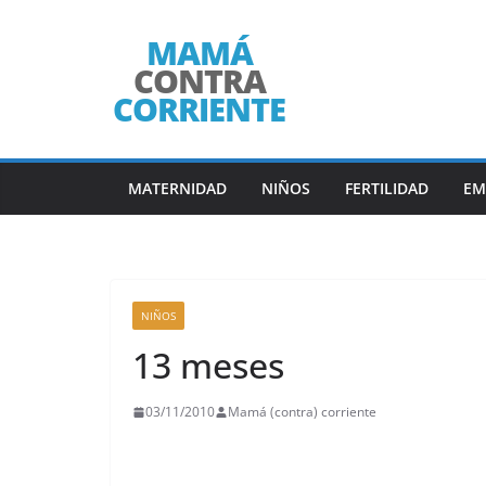
Saltar
al
contenido
MATERNIDAD
NIÑOS
FERTILIDAD
EM
NIÑOS
13 meses
03/11/2010
Mamá (contra) corriente