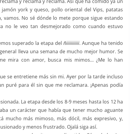
a, reclama y reclama y reclama. Así que ha comido ya un
 jamón york y queso, pollo oriental del Vips, patatas
lla, vamos. No sé dónde lo mete porque sigue estando
 ya no le veo tan desmejorado como cuando estuvo
hemos superado la etapa del
ñiiiiiiiiiii
. Aunque ha tenido
 general lleva una semana de mucho mejor humor. Se
as me mira con amor, busca mis mimos… ¿Me lo han
e se entretiene más sin mi. Ayer por la tarde incluso
un puré para él sin que me reclamara. ¡Apenas podía
ionada. La etapa desde los 8-9 meses hasta los 12 ha
taba un carácter que había que tener mucho aguante
stá mucho más mimoso, más dócil, más expresivo, y,
usionado y menos frustrado. Ojalá siga así.