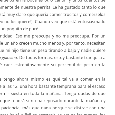
érselos en la boca es otro cantar y unos cuantos se
amente de nuestra perrita. Le ha gustado tanto lo que
está muy claro que quería comer trocitos y comérselos
yo no los quiere!). Cuando veo que está entusiasmado
 un poquito de puré.
ntidad. Eso me preocupa y no me preocupa. Por un
r de un año crecen mucho menos y, por tanto, necesitan
e mi hijo tiene un peso tirando a bajo y nadie quiere
a golosina
. De todas formas, estoy bastante tranquila a
é caer estrepitosamente su percentil de peso en la
ue tengo ahora mismo es qué tal va a comer en la
a las 12, una hora bastante temprana para el escaso
dormir siesta en toda la mañana. Tengo dudas de que
o que tendrá si no ha reposado durante la mañana y
 paciencia, más que nada porque se distrae con una