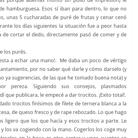
as porque además montó un pollo de impresión) le
 de hamburguesa. Esos sí iban para dentro, lo que no
o, unas 5 cucharadas de puré de frutas y cenar cenó
rante los días siguientes la situación fue a peor hasta
 de cortar el dedo, directamente pasó de comer y de
e los purés.
uesta a echar una mano!. Me daba un poco de vértigo
ragantamiento, por no saber qué darle y cómo darselo (y
ho ya sugerencias, de las que he tomado buena nota) y
or pereza. Siguiendo sus consejos, plasmados
í que publicara, le empecé a dar trocitos. ¡Exito total!.
dado trocitos finísimos de filete de ternera blanca a la
ancesa, de queso fresco y de rape rebozado. Lo que hago
ligero que los que hacía y esos trocitos a parte. Le
s y los va cogiendo con la mano. Cogerlos los coge muy