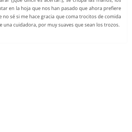
ar (¡qué difícil es acertar!), se chupa las manos, los
ntar en la hoja que nos han pasado que ahora prefiere
 no sé si me hace gracia que coma trocitos de comida
 de una cuidadora, por muy suaves que sean los trozos.