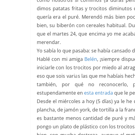
como nosotros sí comimos (a duras pen
dimos patatas fritas y trocitos diminutos
quería era el puré. Merendó más bien poc
bien, su biberón con cereales habitual. Du
que el martes 24, que encima yo me acaba
merendar.
Yo sabía lo que pasaba: se había cansado d
Hablé con mi amiga
Belén
, ¡siempre disp
iniciarle con los trocitos por miedo al at
eso que sois varias las que me habíais hec
también, por qué no reconocerlo, p
estupendamente en
esta entrada
que le ped
Desde el miércoles a hoy (5 días) ya le he 
plancha, de jamón york, de tortilla a la fr
es bastante menos cantidad de puré y más 
pongo un plato de plástico con los trocito