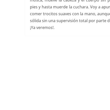
mosca, mueve la cabeza y el cuerpo sin par
pies y hasta muerde la cuchara. Voy a apu
comer trocitos suaves con la mano, aunque
sólida sin una supervisión total por parte
¡Ya veremos!.