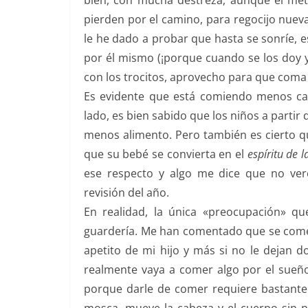
bien, con mucha destreza, aunque el met
pierden por el camino, para regocijo nuev
le he dado a probar que hasta se sonríe, 
por él mismo (¡porque cuando se los doy 
con los trocitos, aprovecho para que coma
Es evidente que está comiendo menos ca
lado, es bien sabido que los niños a parti
menos alimento. Pero también es cierto qu
que su bebé se convierta en el
espíritu de l
ese respecto y algo me dice que no ver
revisión del año.
En realidad, la única «preocupación» q
guardería. Me han comentado que se come 
apetito de mi hijo y más si no le dejan 
realmente vaya a comer algo por el sueñ
porque darle de comer requiere bastante