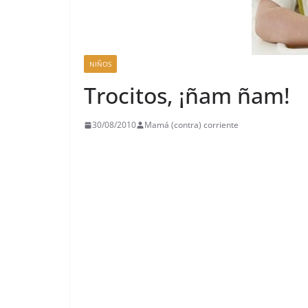
NIÑOS
Trocitos, ¡ñam ñam!
30/08/2010
Mamá (contra) corriente