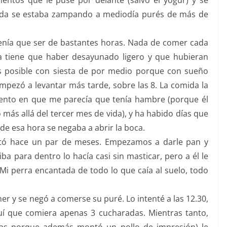
entos que le puse por delante (salvo el yogur) y se
ada se estaba zampando a mediodía purés de más de
tenía que ser de bastantes horas. Nada de comer cada
a tiene que haber desayunado ligero y que hubieran
es posible con siesta de por medio porque con sueño
pezó a levantar más tarde, sobre las 8. La comida la
nto en que me parecía que tenía hambre (porque él
ás allá del tercer mes de vida), y ha habido días que
de esa hora se negaba a abrir la boca.
rtó hace un par de meses. Empezamos a darle pan y
iba para dentro lo hacía casi sin masticar, pero a él le
i perra encantada de todo lo que caía al suelo, todo
er y se negó a comerse su puré. Lo intenté a las 12.30,
guí que comiera apenas 3 cucharadas. Mientras tanto,