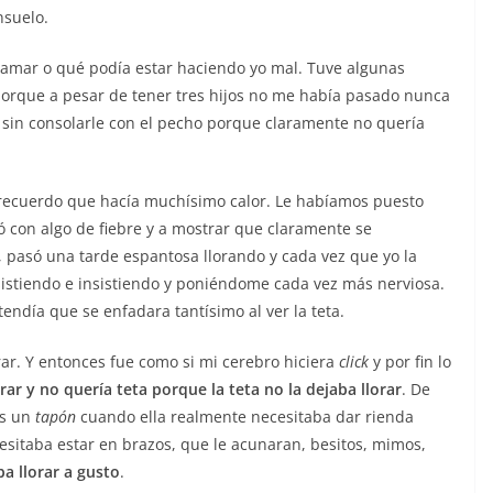
nsuelo.
mamar o qué podía estar haciendo yo mal. Tuve algunas
porque a pesar de tener tres hijos no me había pasado nunca
 sin consolarle con el pecho porque claramente no quería
 recuerdo que hacía muchísimo calor. Le habíamos puesto
 con algo de fiebre y a mostrar que claramente se
 pasó una tarde espantosa llorando y cada vez que yo la
nsistiendo e insistiendo y poniéndome cada vez más nerviosa.
endía que se enfadara tantísimo al ver la teta.
orar. Y entonces fue como si mi cerebro hiciera
click
y por fin lo
r y no quería teta porque la teta no la dejaba llorar
. De
es un
tapón
cuando ella realmente necesitaba dar rienda
cesitaba estar en brazos, que le acunaran, besitos, mimos,
a llorar a gusto
.