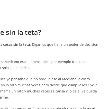
 sin la teta?
 cosas sin la teta
. Digamos que tiene un poder de decisión
 mi Mediano eran impensables, por ejemplo tras una
 sola sin el pecho.
ues yo pensaba que no porque eso al Mediano le costó…
 no lo hizo muchas veces pero desde que cumplió los 16-17
 mama un rato y muchas veces se cansa y lo deja. Se queda
uerme.
chísimas veces, en brazos de los abuelos o sentada en el